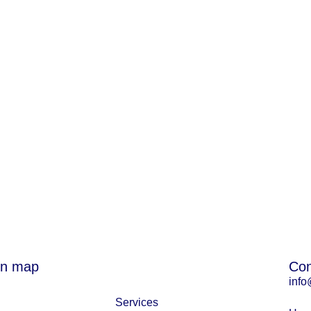
on map
Con
info
Services