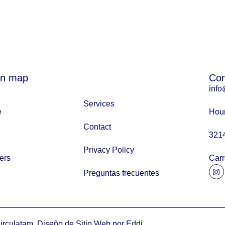
on map
Con
info
Services
e
Hour
Contact
321
Privacy Policy
ers
Carr
Preguntas frecuentes
irculatam. Diseño de Sitio Web por Eddi