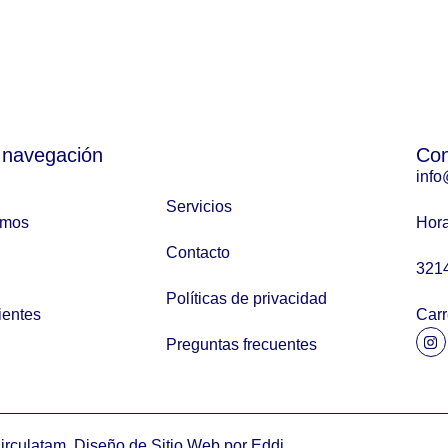
 navegación
Con
info
Servicios
omos
Hora
Contacto
321
Políticas de privacidad
ientes
Carr
Preguntas frecuentes
irculatam. Diseño de Sitio Web por Eddi