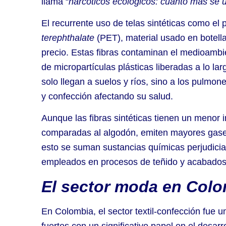
llama “
narcóticos ecológicos: cuanto más se 
El recurrente uso de telas sintéticas como el 
terephthalate
(PET), material usado en botella
precio. Estas fibras contaminan el medioambi
de micropartículas plásticas liberadas a lo la
solo llegan a suelos y ríos, sino a los pulmon
y confección afectando su salud.
Aunque las fibras sintéticas tienen un menor i
comparadas al algodón, emiten mayores gases 
esto se suman sustancias químicas perjudicial
empleados en procesos de teñido y acabados
El sector moda en Col
En Colombia, el sector textil-confección fue
fuertes con un significativo papel en el desarr